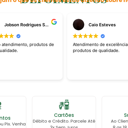
jam o que os clientes estão dizendo sobre n
Jobson Rodrigues Silva
Caio Esteves
 atendimento, produtos de
Atendimento de excelência
ualidade.
produtos de qualidade.
Cartões
S
ntos
Débito e Crédito. Parcele Até
Ao Clien
ou Pix. Venha
3x Sem Juros
8 as 18