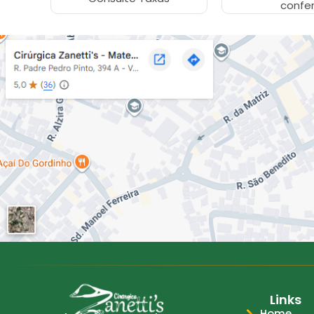
confer
Links
Home