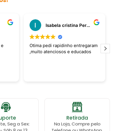
ós!
Isabela cristina Pereira rosa
 e
Otima pedi rapidinho entregaram
Atendi
,muito atenciosos e educados
todos 
presta
seus cl
uporte
Retirada
te, Seg a Sex:
Na Loja, Compre pelo
 - Sáb 8 as 13
Telefone ou WhatsApp.