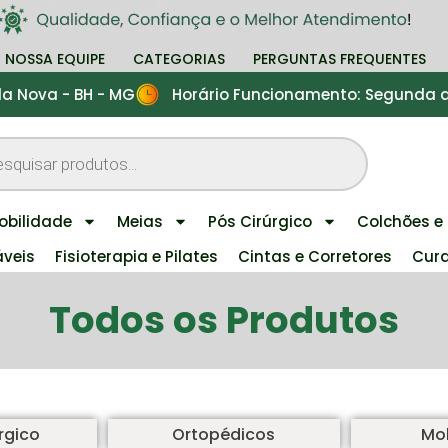
NOSSA EQUIPE
CATEGORIAS
PERGUNTAS FREQUENTES
nda Nova - BH - MG
Horário Funcionamento: Segunda a 
obilidade
Meias
Pós Cirúrgico
Colchões e 
áveis
Fisioterapia e Pilates
Cintas e Corretores
Cura
Todos os Produtos
rgico
Ortopédicos
Mob