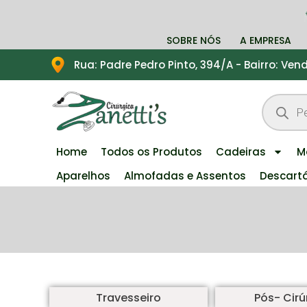
SOBRE NÓS
A EMPRESA
Rua: Padre Pedro Pinto, 394/A - Bairro: Ve
Home
Todos os Produtos
Cadeiras
M
Aparelhos
Almofadas e Assentos
Descart
Travesseiro
Pós- Cirú