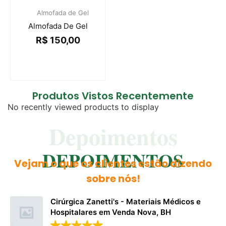
Almofada de Gel
Almofada De Gel
R$
150,00
Produtos Vistos Recentemente
No recently viewed products to display
Depoimentos
DEPOIMENTOS
Vejam o que os clientes estão dizendo
sobre nós!
Cirúrgica Zanetti's - Materiais Médicos e
Hospitalares em Venda Nova, BH