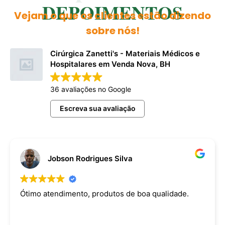
DEPOIMENTOS
Vejam o que os clientes estão dizendo
sobre nós!
Cirúrgica Zanetti's - Materiais Médicos e
Hospitalares em Venda Nova, BH
36 avaliações no Google
Escreva sua avaliação
Jobson Rodrigues Silva
Ótimo atendimento, produtos de boa qualidade.