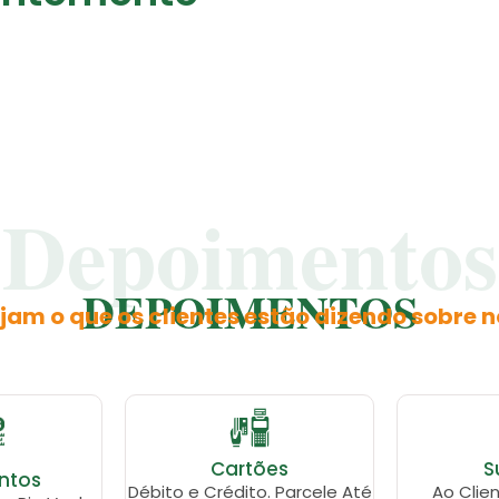
Depoimentos
DEPOIMENTOS
jam o que os clientes estão dizendo sobre n
Cartões
S
ntos
Débito e Crédito. Parcele Até
Ao Clien