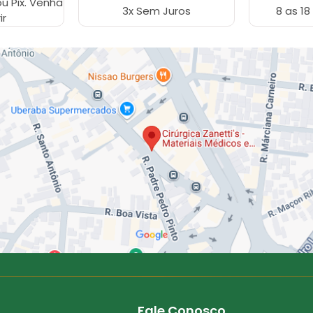
ou Pix. Venha
3x Sem Juros
8 as 18
ir
Fale Conosco