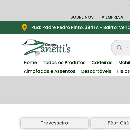
SOBRE NÓS
A EMPRESA
Rua: Padre Pedro Pinto, 394/A - Bairro: Ve
Home
Todos os Produtos
Cadeiras
Mobi
Almofadas e Assentos
Descartáveis
Fisio
Travesseiro
Pós- Cirú