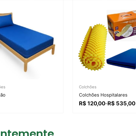
ões
Colchões
hão
Colchões Hospitalares
R$
120,00
R$
535,00
–
entemente