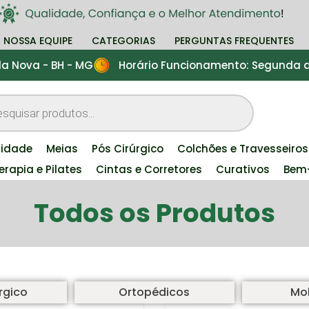
NOSSA EQUIPE
CATEGORIAS
PERGUNTAS FREQUENTES
nda Nova - BH - MG
Horário Funcionamento: Segunda a 
lidade
Meias
Pós Cirúrgico
Colchões e Travesseiros
terapia e Pilates
Cintas e Corretores
Curativos
Bem-
Todos os Produtos
rgico
Ortopédicos
Mob