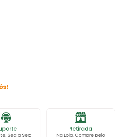
ós!
uporte
Retirada
te, Seg a Sex:
Na Loja, Compre pelo