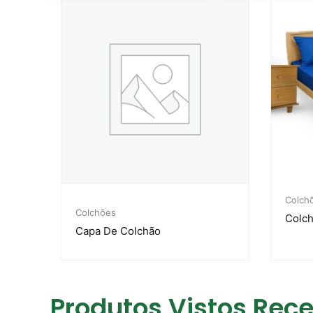
Colch
Colchões
Colc
Capa De Colchão
Produtos Vistos Rec