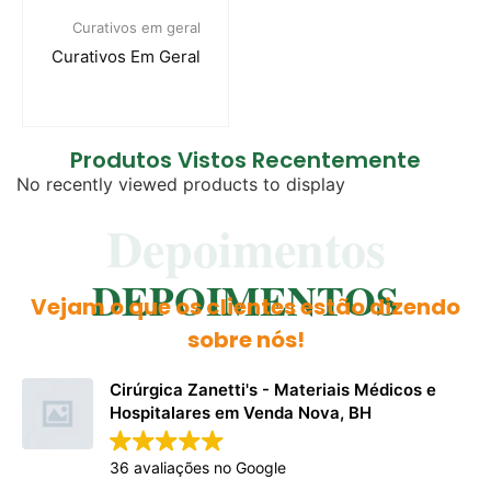
Curativos em geral
Curativos Em Geral
Produtos Vistos Recentemente
No recently viewed products to display
Depoimentos
DEPOIMENTOS
Vejam o que os clientes estão dizendo
sobre nós!
Cirúrgica Zanetti's - Materiais Médicos e
Hospitalares em Venda Nova, BH
36 avaliações no Google