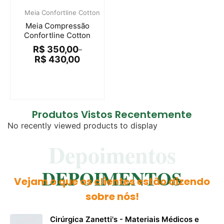
Meia Confortline Cotton
Meia Compressão
Confortline Cotton
R$
350,00
–
R$
430,00
Produtos Vistos Recentemente
No recently viewed products to display
Depoimentos
DEPOIMENTOS
Vejam o que os clientes estão dizendo
sobre nós!
Cirúrgica Zanetti's - Materiais Médicos e