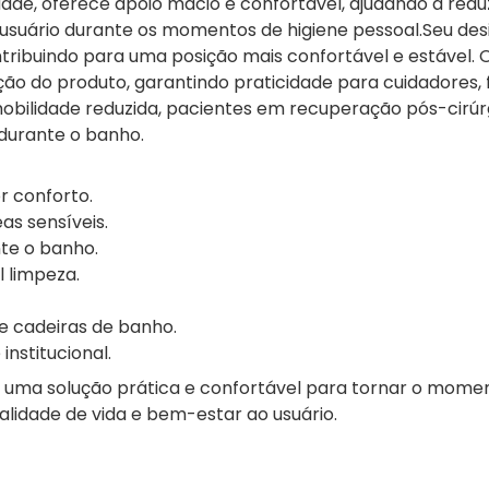
de, oferece apoio macio e confortável, ajudando a redu
suário durante os momentos de higiene pessoal.Seu de
ntribuindo para uma posição mais confortável e estável
ação do produto, garantindo praticidade para cuidadores, f
mobilidade reduzida, pacientes em recuperação pós-cir
durante o banho.
r conforto.
as sensíveis.
te o banho.
 limpeza.
 cadeiras de banho.
 institucional.
 uma solução prática e confortável para tornar o mome
lidade de vida e bem-estar ao usuário.