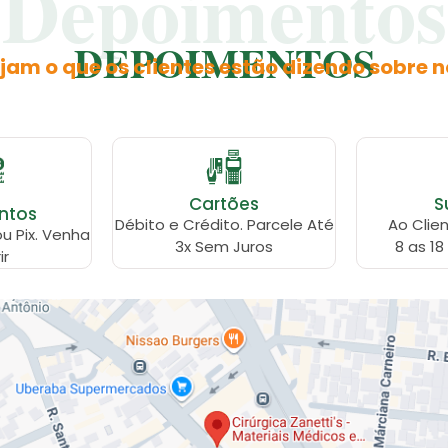
Depoimentos
DEPOIMENTOS
jam o que os clientes estão dizendo sobre n
Cartões
S
ntos
Débito e Crédito. Parcele Até
Ao Clien
ou Pix. Venha
3x Sem Juros
8 as 18
ir