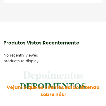
Produtos Vistos Recentemente
No recently viewed
products to display
Depoimentos
DEPOIMENTOS
Vejam o que os clientes estão dizendo
sobre nós!