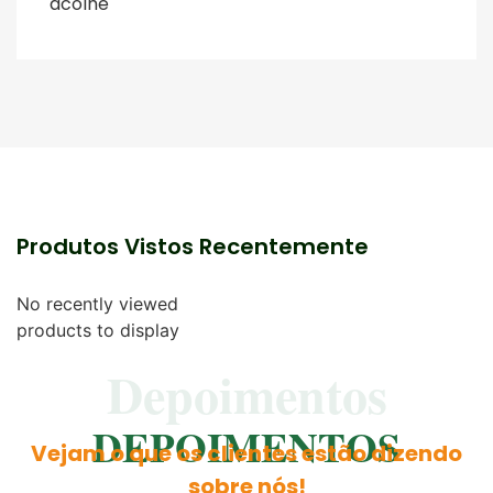
acolhe
Produtos Vistos Recentemente
No recently viewed
products to display
Depoimentos
DEPOIMENTOS
Vejam o que os clientes estão dizendo
sobre nós!