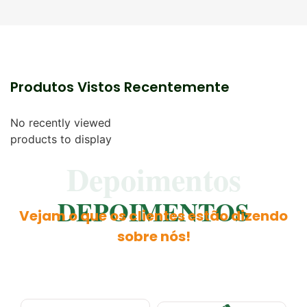
Produtos Vistos Recentemente
No recently viewed
products to display
Depoimentos
DEPOIMENTOS
Vejam o que os clientes estão dizendo
sobre nós!