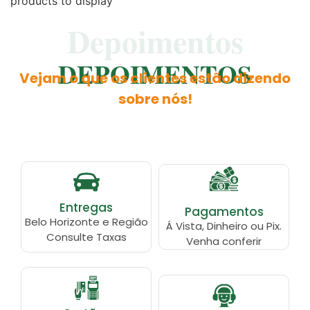
products to display
Depoimentos
DEPOIMENTOS
Vejam o que os clientes estão dizendo
sobre nós!
Entregas
Pagamentos
Belo Horizonte e Região
Á Vista, Dinheiro ou Pix.
Consulte Taxas
Venha conferir